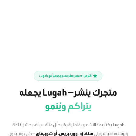
أكثر من ٥٠٠ متجر ينشر محتوى يومياً مع Lugah
متجرك ينشر — Lugah يجعله
يتراكم ويُنمو
Lugah يكتب مقالات عربية احترافية، يحلّل منافسيك، يحسّن SEO،
ويرسلها مباشرة إلى
سلة، زد، ووردبريس، أو شوبيفاي
— كل يوم، بدون